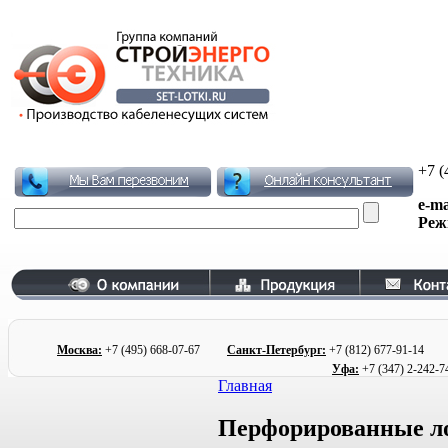
+7 (
e-ma
Реж
Москва:
+7 (495)
668-07-67
Санкт-Петербург:
+7 (812) 677
-91-1
Уфа:
+7 (347) 2
-242-7
Главная
Перфорированные лот