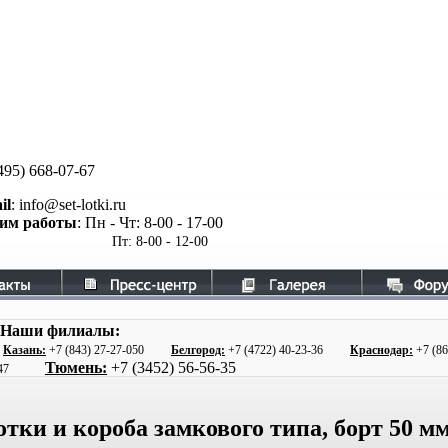
495)
668-07-67
il
: info@set-lotki.ru
им работы
: Пн - Чт: 8-00 - 17-00
Пт: 8-00 - 12-00
Наши филиалы:
4
Казань:
+7 (843) 27
-27-050
Белгород:
+7 (4722) 40-23-36
Краснодар:
+7 (86
Тюмень:
+7 (3452) 56
-56-35
47
ки и короба замкового типа, борт 50 м